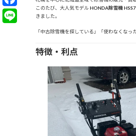
このたび、大人気モデル
HONDA除雪機 HSS7
h
F
きました。
r
a
L
「中古除雪機を探している」「使わなくなっ
e
c
i
特徴・利点
a
e
n
d
b
e
s
o
o
k