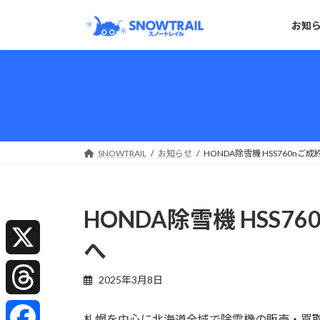
コ
ナ
ン
ビ
お知
テ
ゲ
ン
ー
ツ
シ
へ
ョ
ス
ン
キ
に
ッ
移
SNOWTRAIL
お知らせ
HONDA除雪機 HSS760
プ
動
HONDA除雪機 HS
へ
X
2025年3月8日
T
札幌を中心に北海道全域で除雪機の販売・買