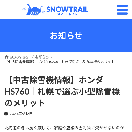
コ
ナ
ン
ビ
テ
ゲ
ン
ー
ツ
シ
へ
ョ
お知らせ
ス
ン
キ
に
ッ
移
プ
動
SNOWTRAIL
お知らせ
【中古除雪機情報】ホンダ HS760｜札幌で選ぶ小型除雪機のメリット
【中古除雪機情報】ホンダ
HS760｜札幌で選ぶ小型除雪機
のメリット
2025年8月3日
北海道の冬は長く厳しく、家庭や店舗の雪対策に欠かせないのが